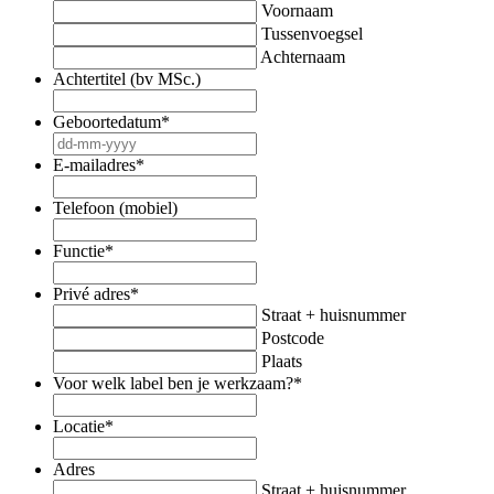
Voornaam
Tussenvoegsel
Achternaam
Achtertitel (bv MSc.)
Geboortedatum
*
DD
dash
E-mailadres
*
MM
dash
Telefoon (mobiel)
JJJJ
Functie
*
Privé adres
*
Straat + huisnummer
Postcode
Plaats
Voor welk label ben je werkzaam?
*
Locatie
*
Adres
Straat + huisnummer