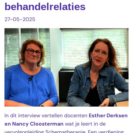
behandelrelaties
27-05-2025
In dit interview vertellen docenten
Esther Derksen
en Nancy Cloosterman
wat je leert in de
vervolgopleiding Schematherapie. Een verdieping