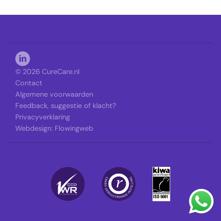
© 2026 CureCare.nl
Contact
Algemene voorwaarden
Feedback, suggestie of klacht?
Privacyverklaring
Webdesign:
Flowingweb