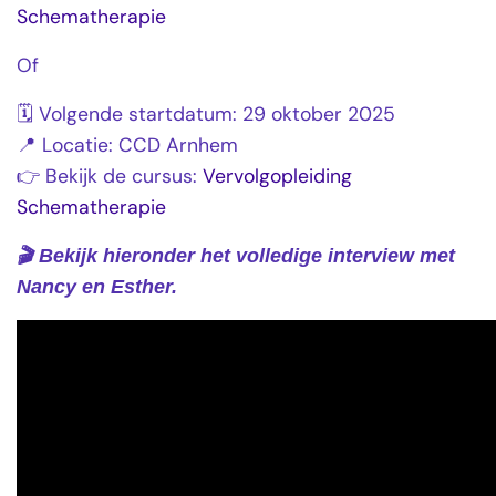
Schematherapie
Of
🗓 Volgende startdatum: 29 oktober 2025
📍 Locatie: CCD Arnhem
👉 Bekijk de cursus:
Vervolgopleiding
Schematherapie
🎬 Bekijk hieronder het volledige interview met
Nancy en Esther.