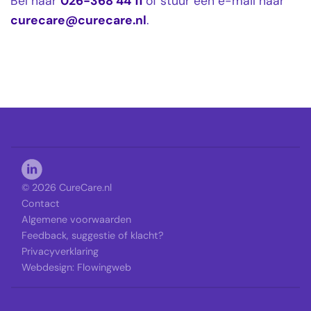
Bel naar
026-368 44 11
of stuur een e-mail naar
curecare@curecare.nl
.
© 2026 CureCare.nl
Contact
Algemene voorwaarden
Feedback, suggestie of klacht?
Privacyverklaring
Webdesign:
Flowingweb