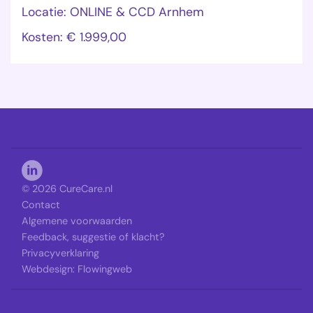
Locatie: ONLINE & CCD Arnhem
Kosten: € 1.999,00
© 2026 CureCare.nl
Contact
Algemene voorwaarden
Feedback, suggestie of klacht?
Privacyverklaring
Webdesign:
Flowingweb